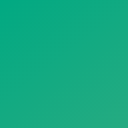
遥想公瑾当年，小乔初嫁了，雄姿英发。
羽扇纶巾，谈笑间，樯橹灰飞烟灭。
故国神游，多情应笑我，早生华发。
人生如梦，一尊还酹江月。